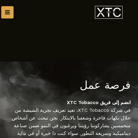
طي
ى
محتوى
فرصة عمل
انضم إلى فريق XTC Tobacco
في شركة XTC Tobacco، نعيد تعريف تجربة الشيشة من
خلال نكهات فاخرة وشغفنا بالابتكار. نحن نبحث عن أشخاص
متحمسين يشاركوننا رؤيتنا ويرغبون في النمو ضمن صناعة
ديناميكية وسريعة التطور. سواء كنت ذا خبرة أو في بداية