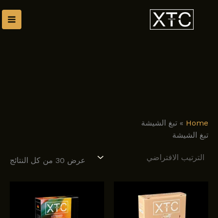
طي
ى
محتوى
Home
»
تبغ الشيشة
تبغ الشيشة
عرض ⁦30⁩ من كل النتائج