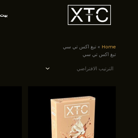
خطي
لى
بيت
لمحتوى
Home
»
تبغ اکس تي سي
تبغ اکس تي سي