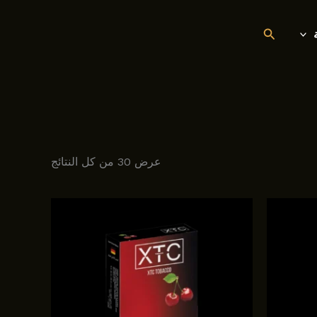
البحث
عرض ⁦30⁩ من كل النتائج