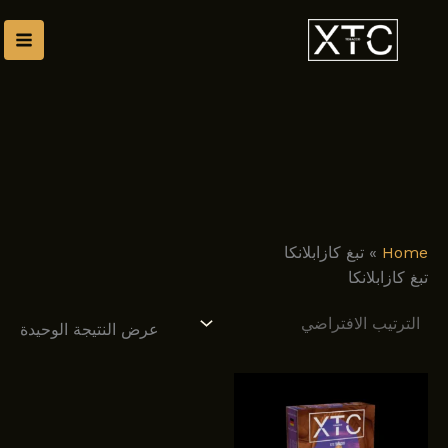
طي
ى
محتوى
Home
»
تبغ كازابلانكا
تبغ كازابلانكا
عرض النتيجة الوحيدة