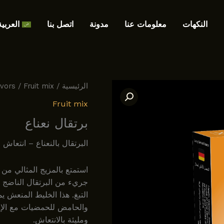
النكهات
معلومات عنا
مدونة
اتصل بنا
العربية
الرئيسية
/
Fruit mix
/
avors
Fruit mix
برتقال نعناع
البرتقال بالنعناع – انتعاش 
استمتع بالمزيج المثالي من 
جريء من البرتقال الناضج وا
التبغ. هذا الخليط المنعش يمن
والحامض للحمضيات مع الإحس
ومليئة بالانتعاش.