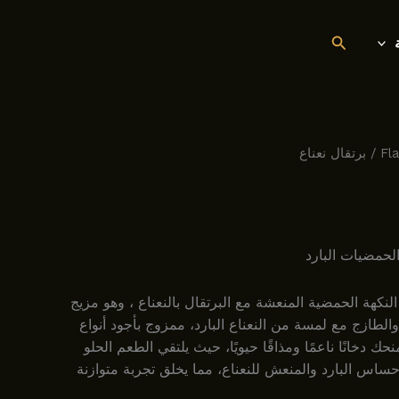
البحث
Fl
/ برتقال نعناع
الحمضيات البارد
النكهة الحمضية المنعشة مع البرتقال بالنعناع ، وهو مزيج
لطازج مع لمسة من النعناع البارد، ممزوج بأجود أنواع
حك دخانًا ناعمًا ومذاقًا حيويًا، حيث يلتقي الطعم الحلو
اس البارد والمنعش للنعناع، مما يخلق تجربة متوازنة