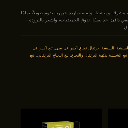
مشرقة ومنشطة ولمسة باردة حريرية تدوم طويلاً، تمامًا
ي دافئ. خذ نفسًا، تذوق الحمضيات، واشعر بالبرودة—
ق
لشيشة
,
الشيشة
,
برتقال نعناع اكس تي سي
,
تبغ اکس تي
تبغ الشيشة بنكهة البرتقال والنعناع
,
تبغ النعناع البرتقالي
,
تبغ