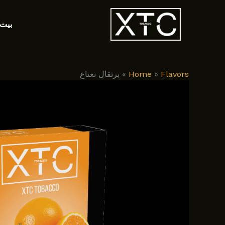
خطي
لى
بيت
لمحتوى
Flavors
»
Home
»
برتقال نعناع