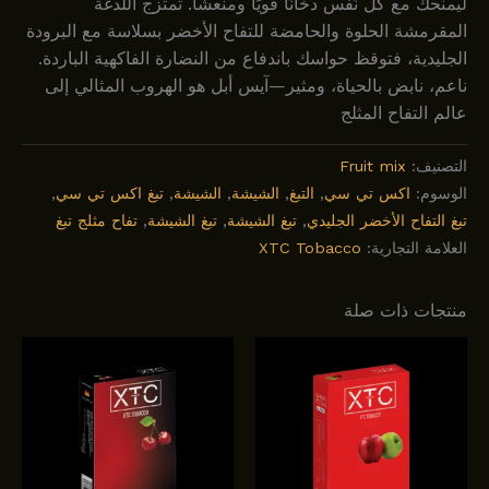
ليمنحك مع كل نَفَس دخانًا قويًا ومنعشًا. تمتزج اللدغة
المقرمشة الحلوة والحامضة للتفاح الأخضر بسلاسة مع البرودة
الجليدية، فتوقظ حواسك باندفاع من النضارة الفاكهية الباردة.
ناعم، نابض بالحياة، ومثير—آيس أبل هو الهروب المثالي إلى
عالم التفاح المثلج
التصنيف:
Fruit mix
الوسوم:
اکس تي سي
,
التبغ
,
الشيشة
,
الشيشة
,
تبغ اکس تي سي
,
تبغ التفاح الأخضر الجليدي
,
تبغ الشيشة
,
تبغ الشيشة
,
تفاح مثلج تبغ
العلامة التجارية:
XTC Tobacco
منتجات ذات صلة