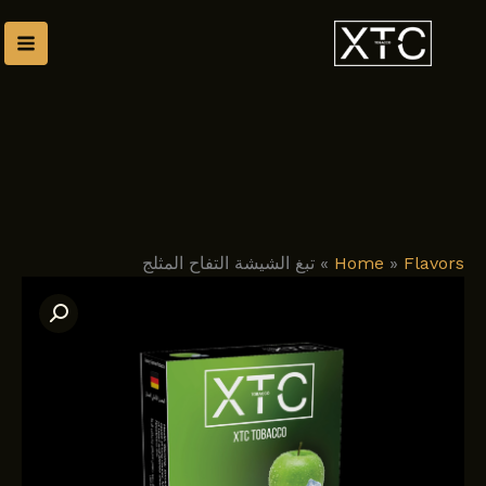
طي
ى
محتوى
Flavors
»
Home
»
تبغ الشيشة التفاح المثلج