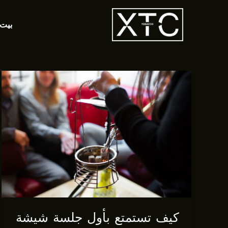
خطي
لى
بيت
لمحتوى
كيف تستمتع بأول جلسة شيشة