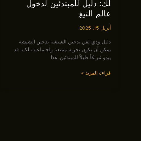
لك: دليل للمبتدئين لدخول
عالم التبغ
أبريل 15, 2025
دليل ودي لفن تدخين الشيشة تدخين الشيشة
يمكن أن يكون تجربة ممتعة واجتماعية، لكنه قد
يبدو مُربكاً قليلاً للمبتدئين. هذا
كيف
قراءة المزيد »
تستمتع
بأول
جلسة
شيشة
لك:
دليل
للمبتدئين
لدخول