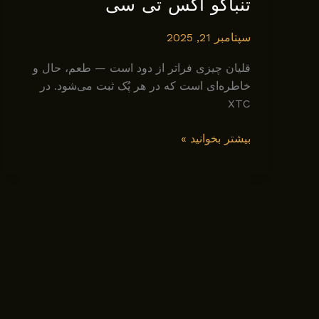
تنباکو اکس تی سی
سپتامبر 21, 2025
قلیان چیزی فراتر از دود است — طعم، حال و
خاطره‌ای است که در هر پُک ثبت می‌شود. در
XTC
بررسی
بیشتر بخوانید »
طعم
های
اختصاصی
تنباکو
اکس
تی
سی