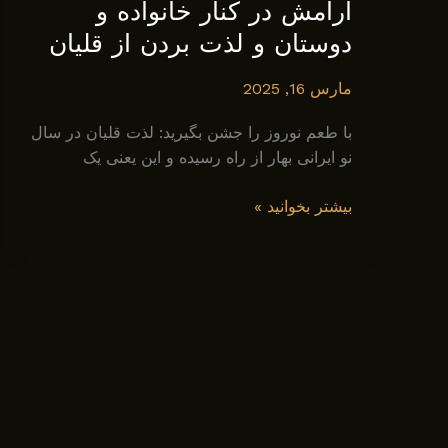
آرامش در کنار خانواده و
دوستان و لذت بردن از قلیان
مارس 16, 2025
با طعم نوروز را جشن بگیرید: لذت قلیان در سال
نو ایرانی بهار از راه رسیده و این یعنی یک
نوروز:
بیشتر بخوانید »
زمانی
برای
استراحت
و
آرامش
در
کنار
خانواده
و