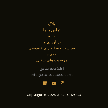
آرامش
در
کنار
خانواده
بلاگ
و
تماس با ما
دوستان
خانه
و
درباره ی ما
لذت
سیاست حفظ حریم خصوصی
بردن
طعم ها
از
موقعیت های شغلی
قلیان
اطلاعات تماس
info@xtc-tobacco.com
Copyright © 2026 XTC TOBACCO