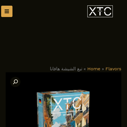
طي
ى
محتوى
Flavors
»
Home
»
تبغ الشيشة هافانا