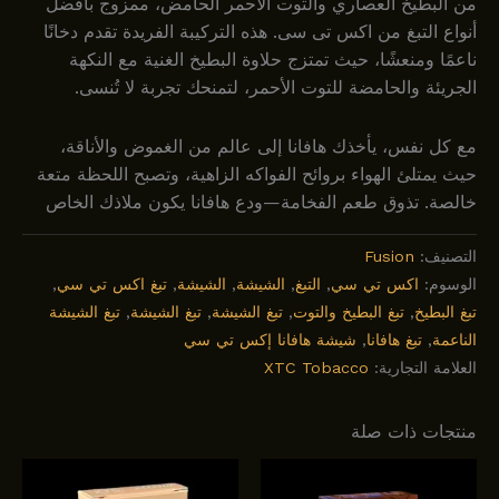
من البطيخ العصاري والتوت الأحمر الحامض، ممزوج بأفضل
أنواع التبغ من اکس تی سی. هذه التركيبة الفريدة تقدم دخانًا
ناعمًا ومنعشًا، حيث تمتزج حلاوة البطيخ الغنية مع النكهة
الجريئة والحامضة للتوت الأحمر، لتمنحك تجربة لا تُنسى.
مع كل نفس، يأخذك هافانا إلى عالم من الغموض والأناقة،
حيث يمتلئ الهواء بروائح الفواكه الزاهية، وتصبح اللحظة متعة
خالصة. تذوق طعم الفخامة—ودع هافانا يكون ملاذك الخاص
التصنيف:
Fusion
الوسوم:
اکس تي سي
,
التبغ
,
الشيشة
,
الشيشة
,
تبغ اکس تي سي
,
تبغ البطيخ
,
تبغ البطيخ والتوت
,
تبغ الشيشة
,
تبغ الشيشة
,
تبغ الشيشة
الناعمة
,
تبغ هافانا
,
شيشة هافانا إكس تي سي
العلامة التجارية:
XTC Tobacco
منتجات ذات صلة