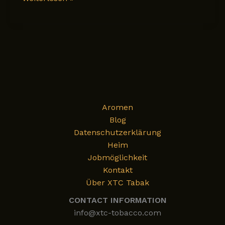
reiche
Geschichte
der
Dubai-
Schokolade
–
und
ihre
Aromen
Reise
Blog
zur
Datenschutzerklärung
Geschmacksrichtung
Heim
von
Jobmöglichkeit
XTC
Kontakt
Tobacco
Über XTC Tabak
CONTACT INFORMATION
info@xtc-tobacco.com