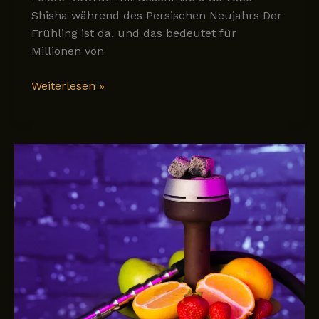
Shisha während des Persischen Neujahrs Der
Frühling ist da, und das bedeutet für
Millionen von
Nowruz:
Weiterlesen »
Eine
Zeit
zum
Entspannen
mit
Familie
und
Freunden
–
und
zum
Genießen
einer