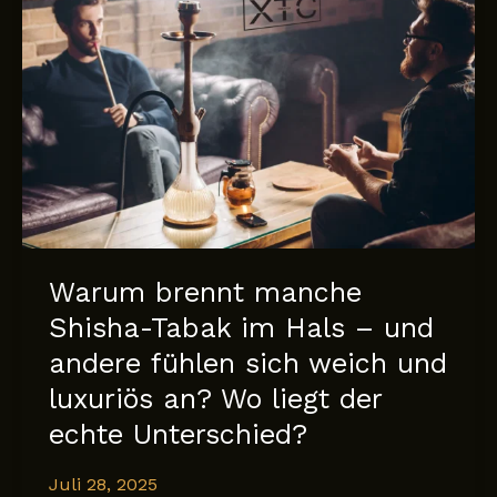
von
XTC
Tobacco
Warum brennt manche
Shisha-Tabak im Hals – und
andere fühlen sich weich und
luxuriös an? Wo liegt der
echte Unterschied?
Juli 28, 2025