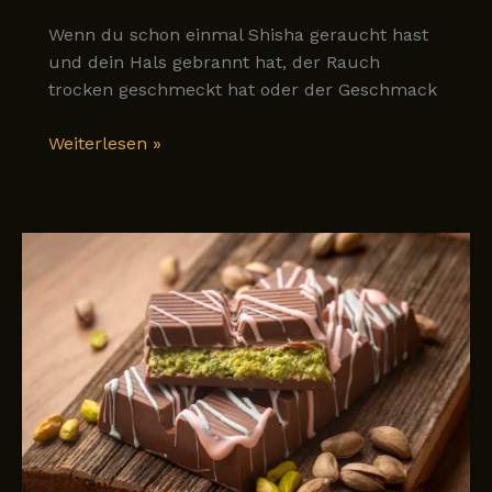
Wenn du schon einmal Shisha geraucht hast
und dein Hals gebrannt hat, der Rauch
trocken geschmeckt hat oder der Geschmack
Warum
Weiterlesen »
brennt
manche
Shisha-
Tabak
im
Hals
–
und
andere
fühlen
sich
weich