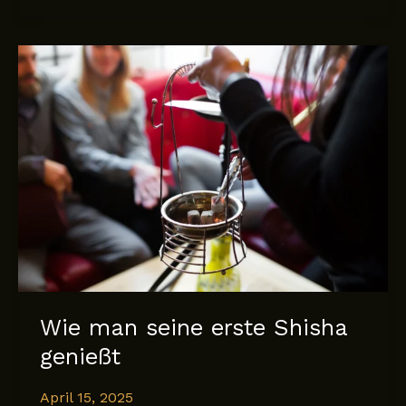
Geschichte
der
Dubai-
Schokolade
–
und
ihre
Reise
zur
Geschmacksrichtung
von
XTC
Tobacco
Wie man seine erste Shisha
genießt
April 15, 2025