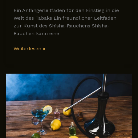
Ein Anfängerleitfaden für den Einstieg in die
Welt des Tabaks Ein freundlicher Leitfaden
zur Kunst des Shisha-Rauchens Shisha-
Rauchen kann eine
Wie
Weiterlesen »
man
seine
erste
Shisha
genießt