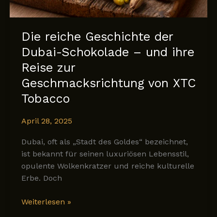
und
luxuriös
an?
Die reiche Geschichte der
Wo
Dubai-Schokolade – und ihre
liegt
der
Reise zur
echte
Geschmacksrichtung von XTC
Unterschied?
Tobacco
April 28, 2025
Dubai, oft als „Stadt des Goldes“ bezeichnet,
ist bekannt für seinen luxuriösen Lebensstil,
opulente Wolkenkratzer und reiche kulturelle
Erbe. Doch
Die
Weiterlesen »
reiche