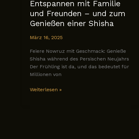
Entspannen mit Familie
und Freunden – und zum
Genießen einer Shisha
März 16, 2025
Feiere Nowruz mit Geschmack: Genieße
Shisha während des Persischen Neujahrs
Der Frühling ist da, und das bedeutet für
Millionen von
Nowruz:
Weiterlesen »
Eine
Zeit
zum
Entspannen
mit
Familie